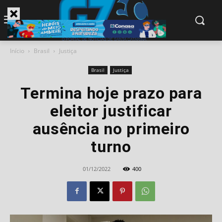
modal-check
Início
Brasil
Justiça
Brasil
Justiça
Termina hoje prazo para
eleitor justificar
ausência no primeiro
turno
01/12/2022
400