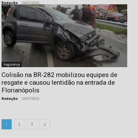
Redação
-
24/07/2026
Isso vai fechar em
13
segundos
Segurança
Colisão na BR-282 mobilizou equipes de
resgate e causou lentidão na entrada de
Florianópolis
Redação
-
23/07/2026
1
2
3