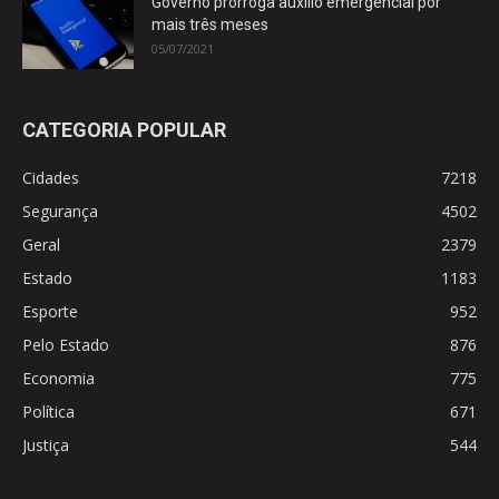
Governo prorroga auxílio emergencial por
mais três meses
05/07/2021
CATEGORIA POPULAR
Cidades
7218
Segurança
4502
Geral
2379
Estado
1183
Esporte
952
Pelo Estado
876
Economia
775
Política
671
Justiça
544