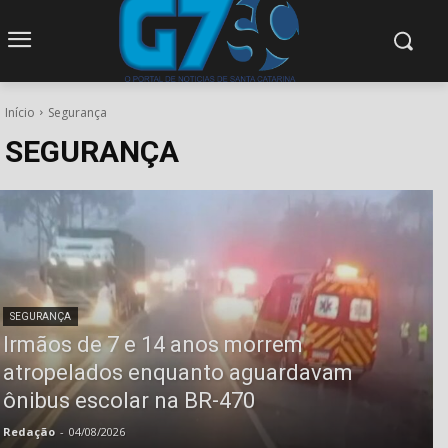
modal-check
Início
Segurança
SEGURANÇA
SEGURANÇA
Irmãos de 7 e 14 anos morrem
atropelados enquanto aguardavam
ônibus escolar na BR-470
Redação
-
04/08/2026