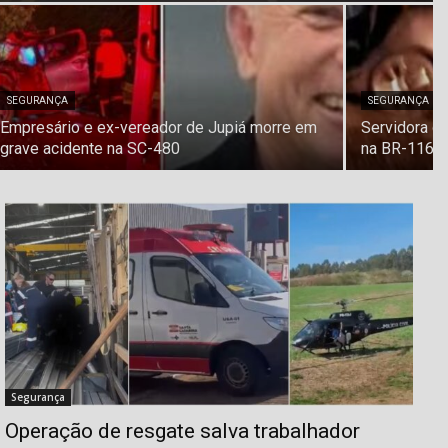
SEGURANÇA
SEGURANÇA
Empresário e ex-vereador de Jupiá morre em
Servidora d
grave acidente na SC-480
na BR-116 e
Segurança
Operação de resgate salva trabalhador