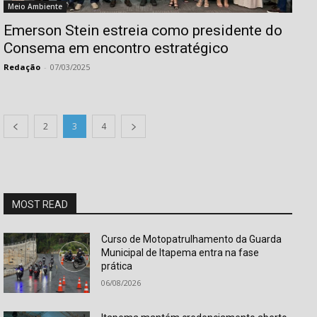
Isso vai fechar em
10
segundos
Meio Ambiente
Emerson Stein estreia como presidente do
Consema em encontro estratégico
Redação
-
07/03/2025
2
3
4
MOST READ
Curso de Motopatrulhamento da Guarda
Municipal de Itapema entra na fase
prática
06/08/2026