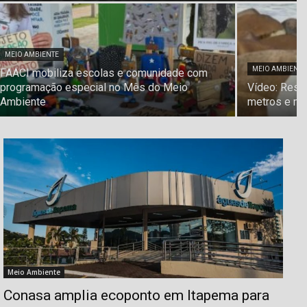
MEIO AMBIENTE
MEIO AMBIENTE
FAACI mobiliza escolas e comunidade com
programação especial no Mês do Meio
Vídeo: Ress
Ambiente
metros e mar
Meio Ambiente
Conasa amplia ecoponto em Itapema para