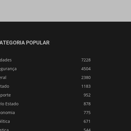
ATEGORIA POPULAR
idades
7228
egurança
4504
eral
2380
stado
1183
sporte
952
lo Estado
878
conomia
775
lítica
671
stiça
544