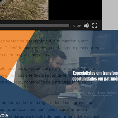
01:39
o de ventos de quadrante sul, que mantêm o mar
se. O cenário também elevou o risco para pescadores,
 de áreas próximas ao mar.
alerta de perigo potencial para ventos costeiros no
até o final da noite desta segunda-feira e aponta
re avenidas, construções e estruturas localizadas
 o momento não foram registrados danos graves ou
monitorando as condições climáticas e orienta a
steiras durante períodos de maior intensidade do mar.