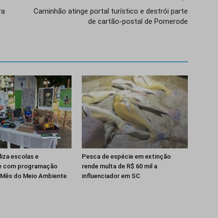
ra
Caminhão atinge portal turístico e destrói parte
de cartão-postal de Pomerode
iza escolas e
Pesca de espécie em extinção
e com programação
rende multa de R$ 60 mil a
o Mês do Meio Ambiente
influenciador em SC
Isso vai fechar em
14
segundos