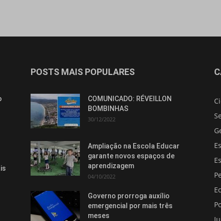
POSTS MAIS POPULARES
C
o
COMUNICADO: RÉVEILLON
C
BOMBINHAS
S
30/12/2022
G
E
Ampliação na Escola Educar
garante novos espaços de
E
aprendizagem
is
Pe
04/10/2022
E
Governo prorroga auxílio
Po
emergencial por mais três
meses
Ju