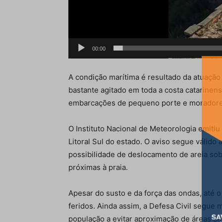
00:00
A condição marítima é resultado da atuaçã
bastante agitado em toda a costa catarinen
embarcações de pequeno porte e moradores
O
Instituto Nacional de Meteorologia
emitiu 
Litoral Sul do estado. O aviso segue válido 
possibilidade de deslocamento de areia sob
próximas à praia.
Apesar do susto e da força das ondas, até
feridos. Ainda assim, a Defesa Civil segue 
população a evitar aproximação de áreas co