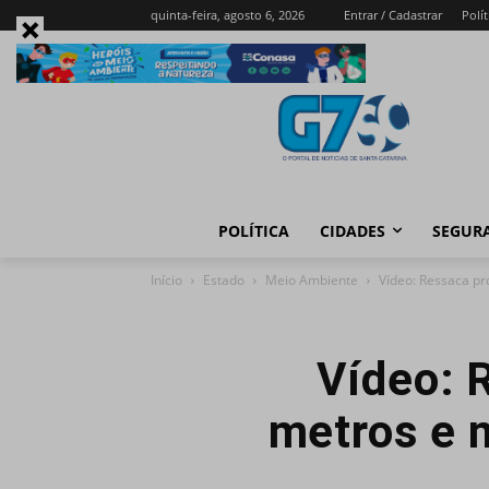
quinta-feira, agosto 6, 2026
Entrar / Cadastrar
Polít
POLÍTICA
CIDADES
SEGUR
Início
Estado
Meio Ambiente
Vídeo: Ressaca pr
Vídeo: 
metros e m