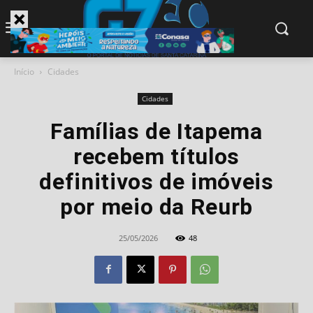
modal-check
Início
Cidades
Cidades
Famílias de Itapema
recebem títulos
definitivos de imóveis
por meio da Reurb
25/05/2026
48