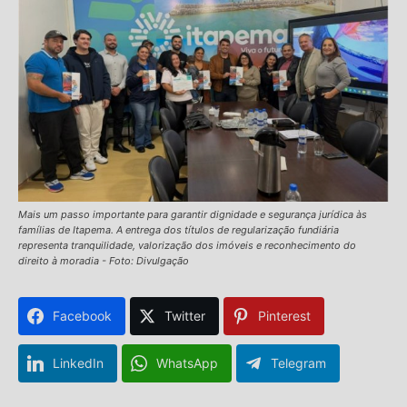
Mais um passo importante para garantir dignidade e segurança jurídica às
famílias de Itapema. A entrega dos títulos de regularização fundiária
representa tranquilidade, valorização dos imóveis e reconhecimento do
direito à moradia - Foto: Divulgação
Facebook
Twitter
Pinterest
LinkedIn
WhatsApp
Telegram