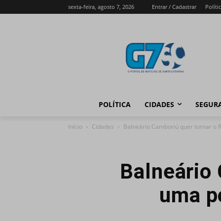
sexta-feira, agosto 7, 2026
Entrar / Cadastrar
Políti
POLÍTICA
CIDADES
SEGUR
Início
Cidades
Balneário Camboriú quer tornar o 
Balneário 
uma po