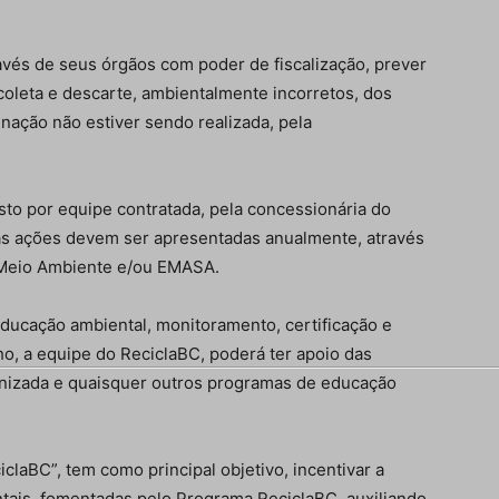
ravés de seus órgãos com poder de fiscalização, prever
coleta e descarte, ambientalmente incorretos, dos
inação não estiver sendo realizada, pela
to por equipe contratada, pela concessionária do
uas ações devem ser apresentadas anualmente, através
e Meio Ambiente e/ou EMASA.
 educação ambiental, monitoramento, certificação e
o, a equipe do ReciclaBC, poderá ter apoio das
ganizada e quaisquer outros programas de educação
claBC”, tem como principal objetivo, incentivar a
tais, fomentadas pelo Programa ReciclaBC, auxiliando