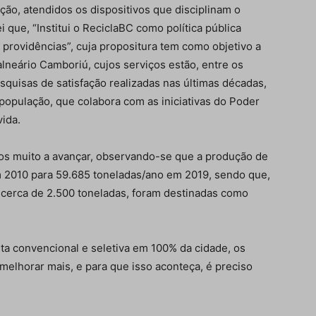
ção, atendidos os dispositivos que disciplinam o
i que, “Institui o ReciclaBC como política pública
s providências”, cuja propositura tem como objetivo a
lneário Camboriú, cujos serviços estão, entre os
Isso vai fechar em
11
segundos
squisas de satisfação realizadas nas últimas décadas,
opulação, que colabora com as iniciativas do Poder
vida.
mos muito a avançar, observando-se que a produção de
m 2010 para 59.685 toneladas/ano em 2019, sendo que,
 cerca de 2.500 toneladas, foram destinadas como
ta convencional e seletiva em 100% da cidade, os
melhorar mais, e para que isso aconteça, é preciso