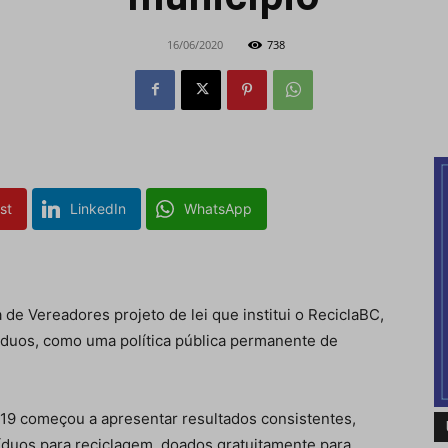
16/06/2020
738
st
LinkedIn
WhatsApp
 de Vereadores projeto de lei que institui o ReciclaBC,
íduos, como uma política pública permanente de
019 começou a apresentar resultados consistentes,
íduos para reciclagem, doados gratuitamente para