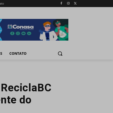
ato
IS
CONTATO
o ReciclaBC
ente do