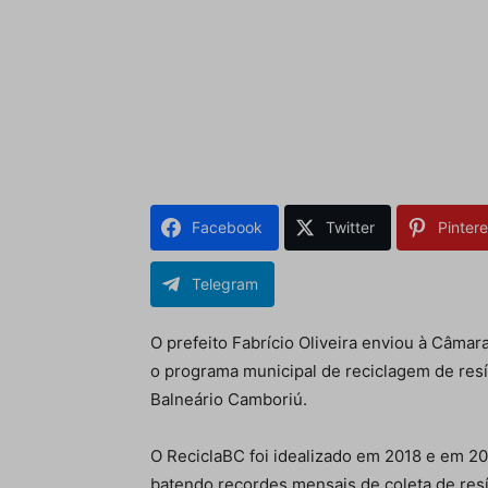
Facebook
Twitter
Pintere
Telegram
O prefeito Fabrício Oliveira enviou à Câmara
o programa municipal de reciclagem de res
Balneário Camboriú.
O ReciclaBC foi idealizado em 2018 e em 2
batendo recordes mensais de coleta de res