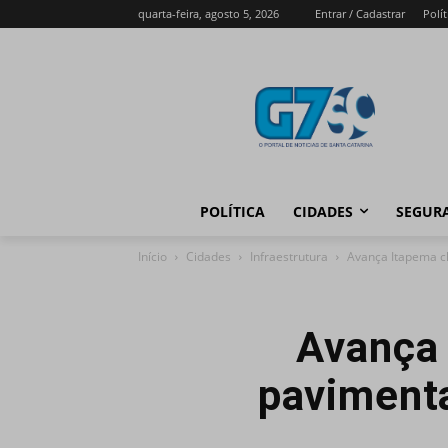
quarta-feira, agosto 5, 2026
Entrar / Cadastrar
Polít
POLÍTICA
CIDADES
SEGUR
Início
Cidades
Infraestrutura
Avança Itapema ch
Avança 
pavimenta