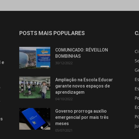
POSTS MAIS POPULARES
C
COMUNICADO: RÉVEILLON
C
BOMBINHAS
S
 e
30/12/2022
G
E
Ampliação na Escola Educar
garante novos espaços de
e
E
aprendizagem
Pe
04/10/2022
.
E
Governo prorroga auxílio
Po
emergencial por mais três
os
meses
Ju
05/07/2021