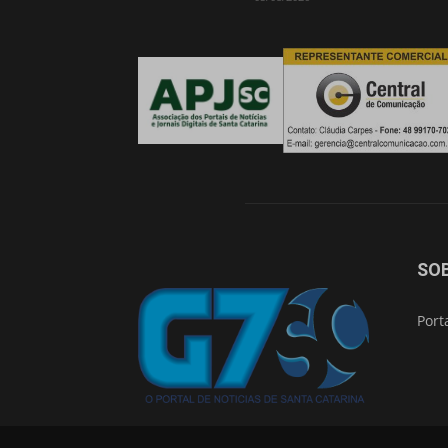
SO
Port