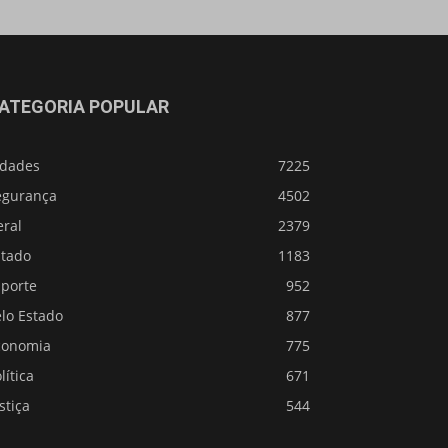
ATEGORIA POPULAR
idades
7225
egurança
4502
eral
2379
stado
1183
sporte
952
lo Estado
877
conomia
775
lítica
671
stiça
544