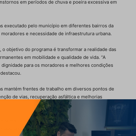
ranstornos em períodos de chuva e poeira excessiva em
s executado pelo município em diferentes bairros da
e moradores e necessidade de infraestrutura urbana.
, o objetivo do programa é transformar a realidade das
rmanentes em mobilidade e qualidade de vida. “A
s dignidade para os moradores e melhores condições
 destacou.
as mantém frentes de trabalho em diversos pontos de
ção de vias, recuperação asfáltica e melhorias
ema vem acelerando o ritmo de obras no município,
 e buscando atender demandas históricas da