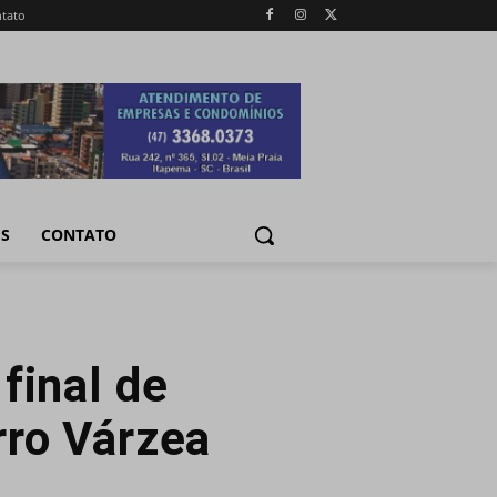
tato
IS
CONTATO
final de
rro Várzea