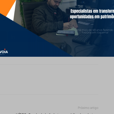
tativa a conclusão dos serviços, que prometem
inda mais o bairro.
st
LinkedIn
WhatsApp
Próximo artigo