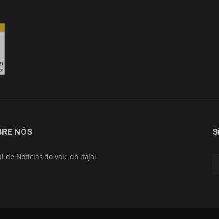
Isso vai fechar em
15
segundos
BRE NÓS
S
al de Noticias do vale do itajai