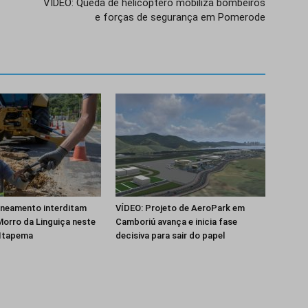
VÍDEO: Queda de helicóptero mobiliza bombeiros
e forças de segurança em Pomerode
aneamento interditam
VÍDEO: Projeto de AeroPark em
orro da Linguiça neste
Camboriú avança e inicia fase
Itapema
decisiva para sair do papel