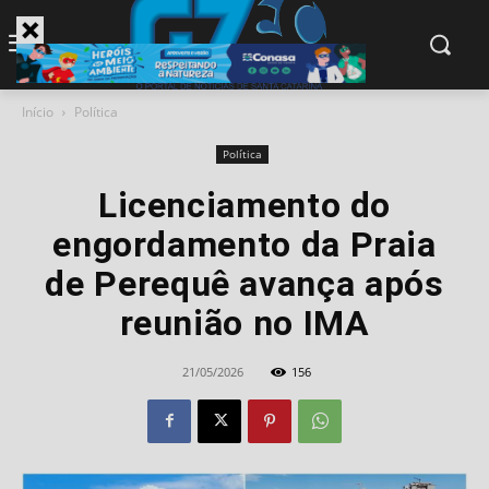
modal-check
Início
Política
Política
Licenciamento do
engordamento da Praia
de Perequê avança após
reunião no IMA
21/05/2026
156