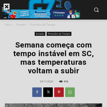
modal-check
Início
Estado
Previsão do Tempo
Estado
Previsão do Tempo
Semana começa com
tempo instável em SC,
mas temperaturas
voltam a subir
04/11/2024
416