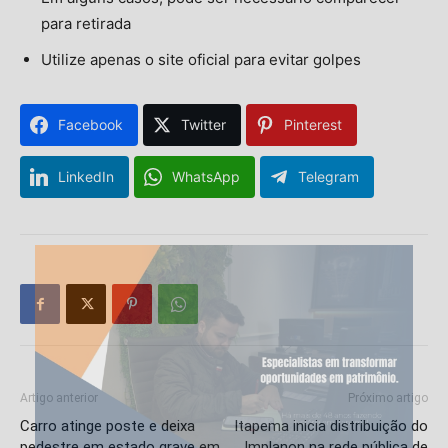
para retirada
Utilize apenas o site oficial para evitar golpes
Facebook
Twitter
Pinterest
LinkedIn
WhatsApp
Telegram
Artigo anterior
Próximo artigo
Carro atinge poste e deixa
Itapema inicia distribuição do
pedestre em estado grave em
Implanon na rede pública de