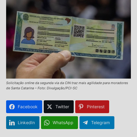
Solicitação online da segunda via da CIN traz mais agilidade para moradores
de Santa Catarina – Foto: Divulgação/PCI-SC
Facebook
Twitter
Pinterest
LinkedIn
WhatsApp
Telegram