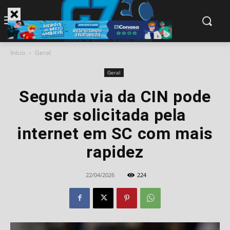
modal-check
Início
Geral
Geral
Segunda via da CIN pode
ser solicitada pela
internet em SC com mais
rapidez
22/04/2026
224