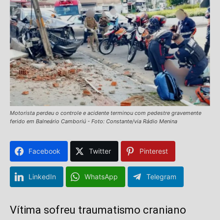
Motorista perdeu o controle e acidente terminou com pedestre gravemente
ferido em Balneário Camboriú - Foto: Constante/via Rádio Menina
Facebook
Twitter
Pinterest
LinkedIn
WhatsApp
Telegram
Vítima sofreu traumatismo craniano