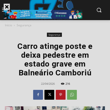
modal-check
Início
Segurança
Segurança
Carro atinge poste e
deixa pedestre em
estado grave em
Balneário Camboriú
22/04/2026
216