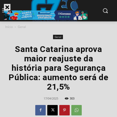
modal-check
Início
Geral
Geral
Santa Catarina aprova
maior reajuste da
história para Segurança
Pública: aumento será de
21,5%
17/04/2025
303