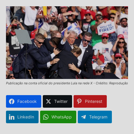
Publicação na conta oficial do presidente Lula na rede X - Crédito: Reprodução
Facebook
Twitter
Pinterest
LinkedIn
WhatsApp
Telegram