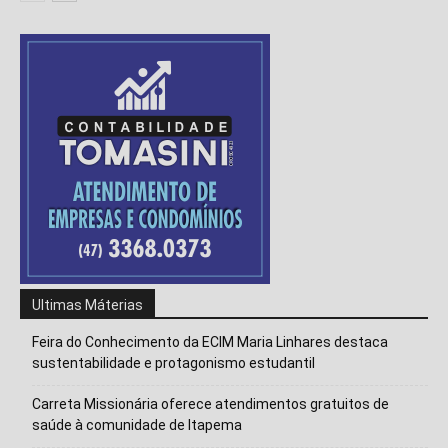
Ultimas Máterias
Feira do Conhecimento da ECIM Maria Linhares destaca
sustentabilidade e protagonismo estudantil
Carreta Missionária oferece atendimentos gratuitos de
Isso vai fechar em
15
segundos
saúde à comunidade de Itapema