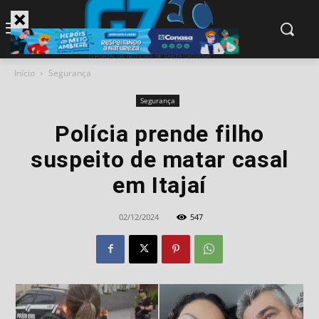
modal-check
Início
Segurança
Segurança
Polícia prende filho
suspeito de matar casal
em Itajaí
02/12/2024
547