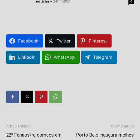
noticias
–
24/11/2024
0
Facebook
Twitter
Pinterest
LinkedIn
WhatsApp
Telegram
Artigo anterior
Próximo artigo
22ª Fenaostra começa em
Porto Belo inaugura molhes