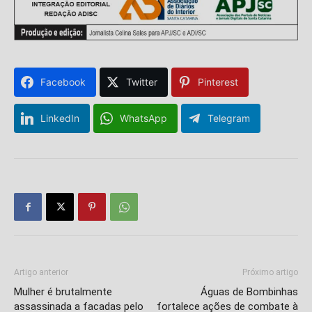
Facebook
Twitter
Pinterest
LinkedIn
WhatsApp
Telegram
Isso vai fechar em
14
segundos
Artigo anterior
Próximo artigo
Mulher é brutalmente
Águas de Bombinhas
assassinada a facadas pelo
fortalece ações de combate à