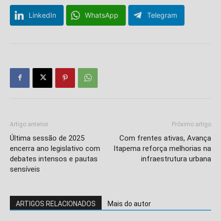
LinkedIn
WhatsApp
Telegram
Isso vai fechar em
6
segundos
Artigo anterior
Próximo artigo
Última sessão de 2025
Com frentes ativas, Avança
encerra ano legislativo com
Itapema reforça melhorias na
debates intensos e pautas
infraestrutura urbana
sensíveis
ARTIGOS RELACIONADOS
Mais do autor