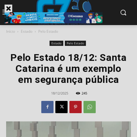
modal-check
Início
Estado
Pelo Estado
Estado
Pelo Estado
Pelo Estado 18/12: Santa
Catarina é um exemplo
em segurança pública
18/12/2025
245