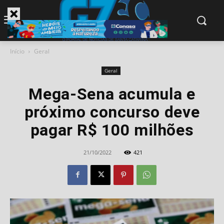
modal-check
Início
Geral
Geral
Mega-Sena acumula e
próximo concurso deve
pagar R$ 100 milhões
21/10/2022
421