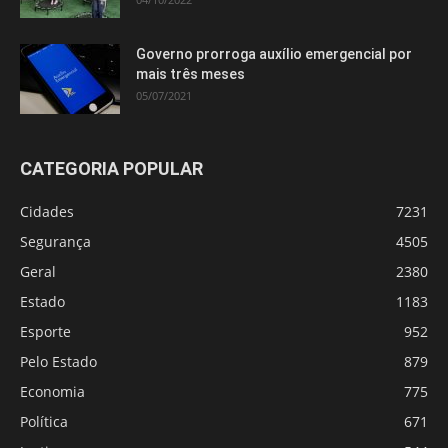
Governo prorroga auxílio emergencial por
mais três meses
05/07/2021
CATEGORIA POPULAR
Cidades
7231
Segurança
4505
Geral
2380
Estado
1183
Esporte
952
Pelo Estado
879
Economia
775
Política
671