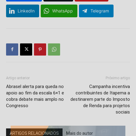
LinkedIn
WhatsApp
Telegram
Artigo anterior
Próximo artigo
Abrasel alerta para queda no
Campanha incentiva
apoio ao fim da escala 6×1 e
contribuintes de Itapema a
cobra debate mais amplo no
destinarem parte do Imposto
Congresso
de Renda para projetos
sociais
ARTIGOS RELACIONADOS
Mais do autor