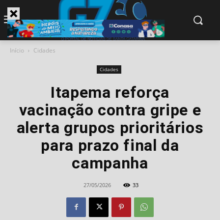
modal-check
Início
Cidades
Cidades
Itapema reforça
vacinação contra gripe e
alerta grupos prioritários
para prazo final da
campanha
27/05/2026
33