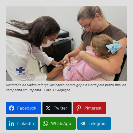
Secretaria de Saúde reforça vacinação contra gripe e alerta para prazo final da
campanha em Itapema - Foto: Divulgação
Facebook
Twitter
Pinterest
LinkedIn
WhatsApp
Telegram