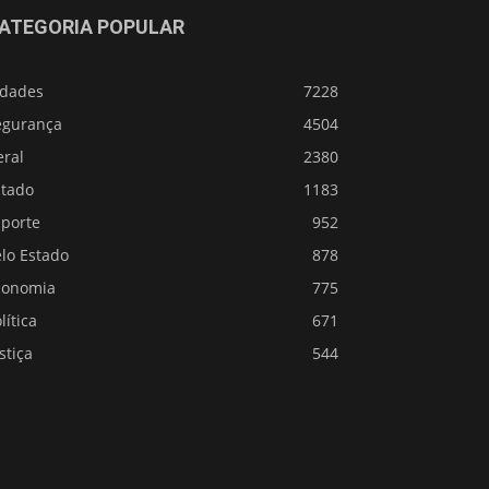
ATEGORIA POPULAR
idades
7228
egurança
4504
eral
2380
stado
1183
sporte
952
lo Estado
878
conomia
775
lítica
671
stiça
544