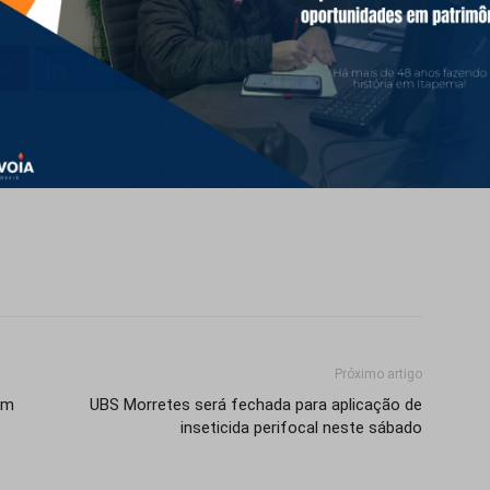
st
LinkedIn
WhatsApp
Próximo artigo
em
UBS Morretes será fechada para aplicação de
inseticida perifocal neste sábado