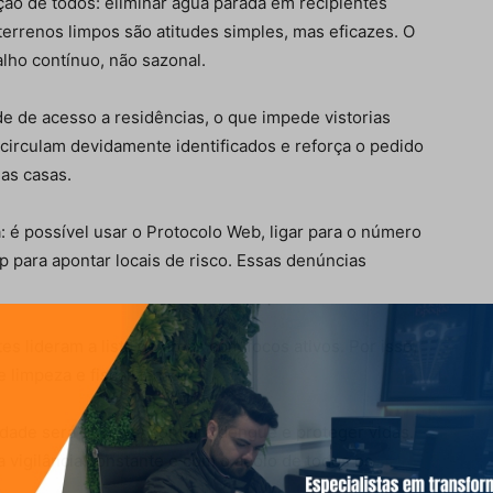
ão de todos: eliminar água parada em recipientes
terrenos limpos são atitudes simples, mas eficazes. O
lho contínuo, não sazonal.
de de acesso a residências, o que impede vistorias
 circulam devidamente identificados e reforça o pedido
nas casas.
: é possível usar o Protocolo Web, ligar para o número
para apontar locais de risco. Essas denúncias
s lideram a lista de áreas com focos ativos. Por isso,
limpeza e fiscalização.
ade será possível conter a dengue e proteger vidas.
 vigilância constante e com o apoio de todos os