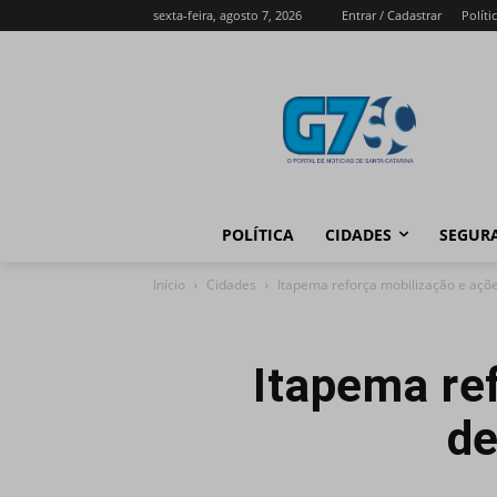
sexta-feira, agosto 7, 2026
Entrar / Cadastrar
Políti
POLÍTICA
CIDADES
SEGUR
Início
Cidades
Itapema reforça mobilização e açõ
Itapema re
de