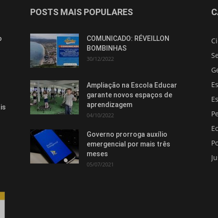
POSTS MAIS POPULARES
C
o
COMUNICADO: RÉVEILLON
C
BOMBINHAS
S
30/12/2022
G
E
Ampliação na Escola Educar
garante novos espaços de
E
aprendizagem
is
Pe
04/10/2022
E
Governo prorroga auxílio
Po
emergencial por mais três
meses
Ju
05/07/2021