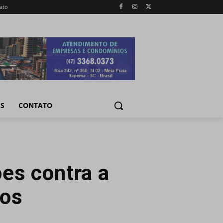
ato
IS
CONTATO
es contra a
ros