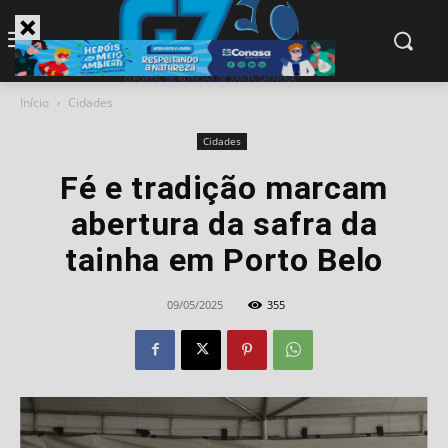
modal-check
Início
Cidades
Cidades
Fé e tradição marcam
abertura da safra da
tainha em Porto Belo
09/05/2025
355