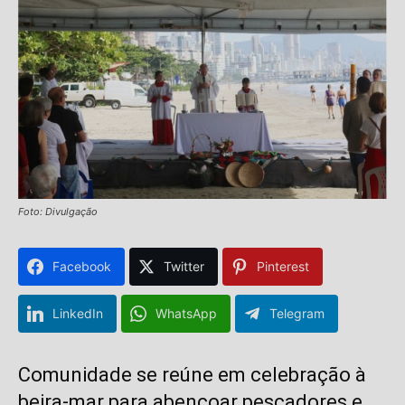
Foto: Divulgação
Facebook
Twitter
Pinterest
LinkedIn
WhatsApp
Telegram
Comunidade se reúne em celebração à
beira-mar para abençoar pescadores e