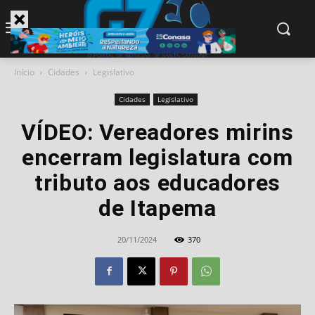
modal-check
Início
Cidades
Legislativo
Cidades
Legislativo
VÍDEO: Vereadores mirins
encerram legislatura com
tributo aos educadores
de Itapema
20/11/2024
370