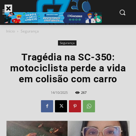
modal-check
Início
Segurança
Segurança
Tragédia na SC-350:
motociclista perde a vida
em colisão com carro
14/10/2025
267