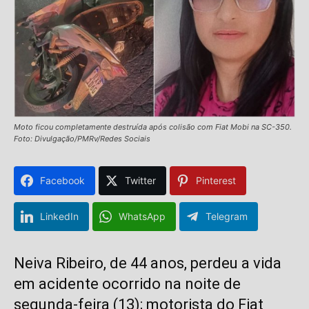
Moto ficou completamente destruída após colisão com Fiat Mobi na SC-350.
Foto: Divulgação/PMRv/Redes Sociais
Facebook
Twitter
Pinterest
LinkedIn
WhatsApp
Telegram
Neiva Ribeiro, de 44 anos, perdeu a vida
em acidente ocorrido na noite de
segunda-feira (13); motorista do Fiat