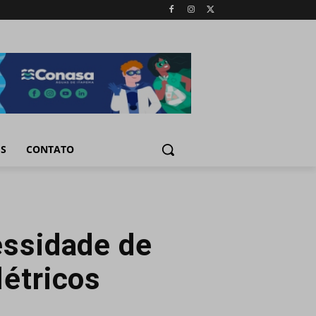
IS
CONTATO
essidade de
létricos