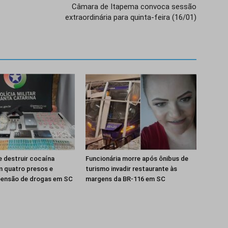
Câmara de Itapema convoca sessão
extraordinária para quinta-feira (16/01)
e destruir cocaína
Funcionária morre após ônibus de
m quatro presos e
turismo invadir restaurante às
eensão de drogas em SC
margens da BR-116 em SC
Isso vai fechar em
14
segundos