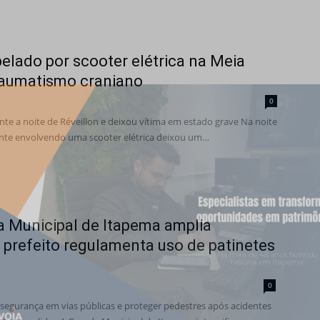
lado por scooter elétrica na Meia
traumatismo craniano
0
te a noite de Réveillon e deixou vítima em estado grave Na noite
ente envolvendo uma scooter elétrica deixou um…
a Municipal de Itapema amplia
e prefeito regulamenta uso de patinetes
0
segurança em vias públicas e proteger pedestres após acidentes