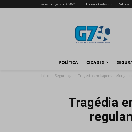
sábado, agosto 8, 2026
Entrar / Cadastrar
Política
POLÍTICA
CIDADES
SEGUR
Início
Segurança
Tragédia em Itapema reforça nec
Tragédia e
regulam