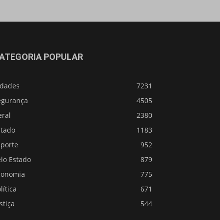
ATEGORIA POPULAR
idades
7231
egurança
4505
eral
2380
stado
1183
sporte
952
lo Estado
879
conomia
775
lítica
671
stiça
544