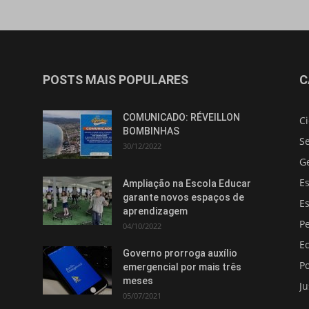
POSTS MAIS POPULARES
C
COMUNICADO: RÉVEILLON
C
BOMBINHAS
S
30/12/2022
G
E
Ampliação na Escola Educar
garante novos espaços de
E
aprendizagem
Pe
04/10/2022
E
Governo prorroga auxílio
Po
emergencial por mais três
meses
Ju
05/07/2021