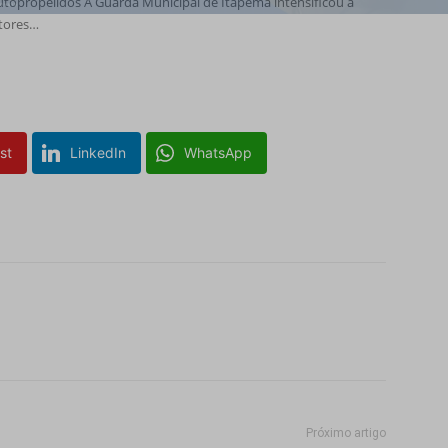
utopropelidos A Guarda Municipal de Itapema intensificou a
otores…
st
LinkedIn
WhatsApp
Próximo artigo