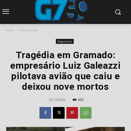
modal-check
Início
Segurança
Segurança
Tragédia em Gramado:
empresário Luiz Galeazzi
pilotava avião que caiu e
deixou nove mortos
22/12/2024
623