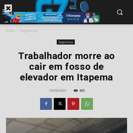
modal-check
Início
Segurança
Segurança
Trabalhador morre ao
cair em fosso de
elevador em Itapema
04/09/2023
383