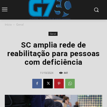
modal-check
Início
Geral
Geral
SC amplia rede de
reabilitação para pessoas
com deficiência
11/10/2024
441