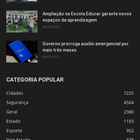
Ampliação na Escola Educar garante novos
espaços de aprendizagem
04/10/2022
Governo prorroga auxílio emergencial por
mais três meses
05/07/2021
CATEGORIA POPULAR
Cidades
7225
Segurança
4504
Geral
2380
Estado
1183
Esporte
952
Pelo Estado
878