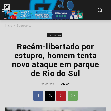
modal-check
Início
Segurança
Segurança
Recém-libertado por
estupro, homem tenta
novo ataque em parque
de Rio do Sul
27/05/2024
601