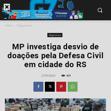
modal-check
Início
Segurança
Segurança
MP investiga desvio de
doações pela Defesa Civil
em cidade do RS
27/05/2024
469