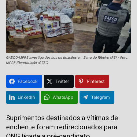
GAECO/MPRS investiga desvios de doações em Barra do Ribeiro (RS) - Foto:
MPRS /Reprodução /G7SC
Facebook
Twitter
Pinterest
LinkedIn
WhatsApp
Telegram
Suprimentos destinados a vítimas de
enchente foram redirecionados para
ONG ligada a pré-candidato