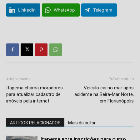
LinkedIn
WhatsApp
Telegram
Artigo anterior
Próximo artigo
Itapema chama moradores
Veículo cai no mar após
para atualizar cadastro de
acidente na Beira-Mar Norte,
imóveis pela internet
em Florianópolis
ARTIGOS RELACIONADOS
Mais do autor
Itapema abre inscrições para curso