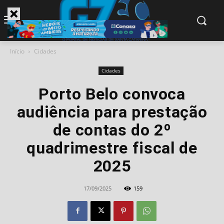
modal-check
Início
Cidades
Cidades
Porto Belo convoca
audiência para prestação
de contas do 2º
quadrimestre fiscal de
2025
17/09/2025
159