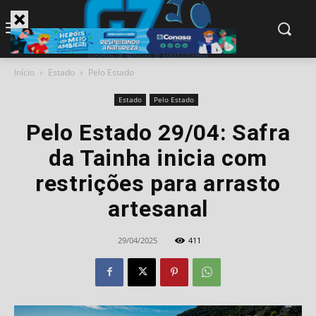
modal-check
Início
Estado
Pelo Estado
Estado
Pelo Estado
Pelo Estado 29/04: Safra
da Tainha inicia com
restrições para arrasto
artesanal
29/04/2025
411