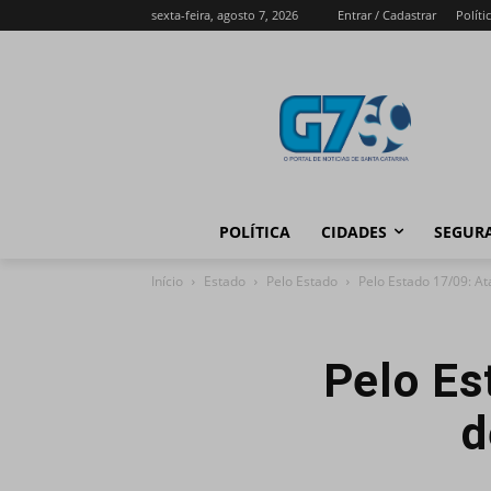
sexta-feira, agosto 7, 2026
Entrar / Cadastrar
Políti
POLÍTICA
CIDADES
SEGUR
Início
Estado
Pelo Estado
Pelo Estado 17/09: At
Pelo Es
d