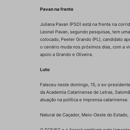
Pavan na frente
Juliana Pavan (PSD) está na frente na corrid
Leonel Pavan, segundo pesquisas, tem uma
colocado, Peeter Grando (PL), candidato apo
o cenário muda nos próximos dias, com a vi
apoio a Grando e Oliveira.
Luto
Faleceu neste domingo, 15, o ex-presidente
da Academia Catarinense de Letras, Salomão
atuação na política e imprensa catarinense.
Natural de Caçador, Meio-Oeste do Estado, S
O TCE/SC e a Acaert emitiram nota lamenta