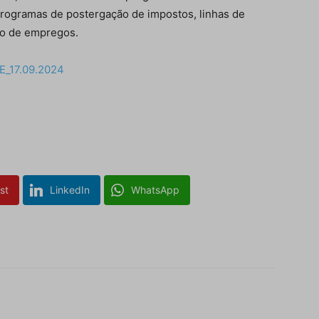
rogramas de postergação de impostos, linhas de
ão de empregos.
E_17.09.2024
Isso vai fechar em
6
segundos
st
LinkedIn
WhatsApp