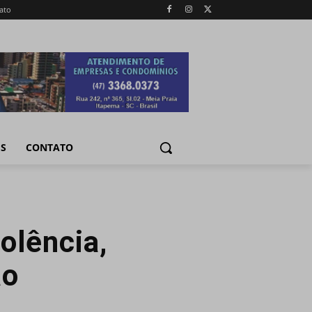
ato
IS
CONTATO
olência,
ão