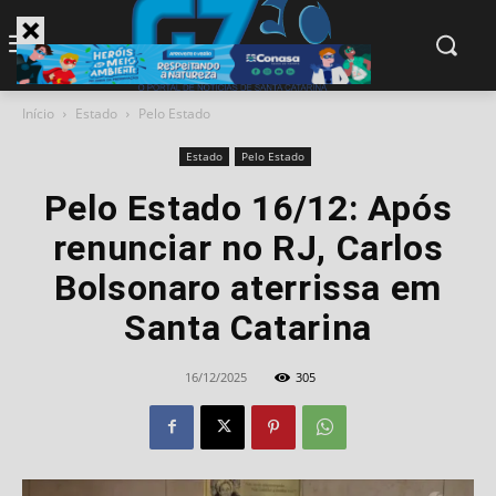
modal-check
Início
Estado
Pelo Estado
Estado
Pelo Estado
Pelo Estado 16/12: Após
renunciar no RJ, Carlos
Bolsonaro aterrissa em
Santa Catarina
16/12/2025
305