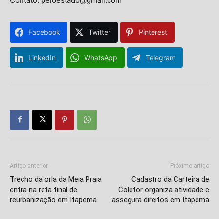
Contato: peloestado@gmail.com
Facebook
Twitter
Pinterest
LinkedIn
WhatsApp
Telegram
Isso vai fechar em
14
segundos
Artigo anterior
Próximo artigo
Trecho da orla da Meia Praia
Cadastro da Carteira de
entra na reta final de
Coletor organiza atividade e
reurbanização em Itapema
assegura direitos em Itapema