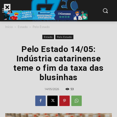
modal-check
Início
Estado
Pelo Estado
Estado
Pelo Estado
Pelo Estado 14/05:
Indústria catarinense
teme o fim da taxa das
blusinhas
14/05/2026
53