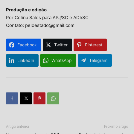
Produção e edição
Por Celina Sales para APJ/SC e ADI/SC
Contato: peloestado@gmail.com
Facebook
Twitter
Pinterest
LinkedIn
WhatsApp
Telegram
Isso vai fechar em
6
segundos
Artigo anterior
Próximo artigo