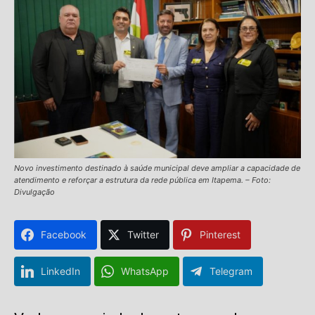
Novo investimento destinado à saúde municipal deve ampliar a capacidade de
atendimento e reforçar a estrutura da rede pública em Itapema. – Foto:
Divulgação
Facebook
Twitter
Pinterest
LinkedIn
WhatsApp
Telegram