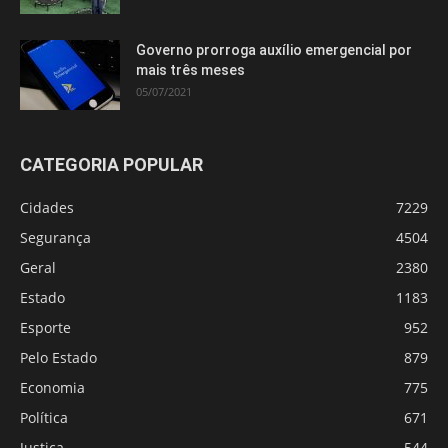
Governo prorroga auxílio emergencial por
mais três meses
05/07/2021
CATEGORIA POPULAR
Cidades
7229
Segurança
4504
Geral
2380
Estado
1183
Esporte
952
Pelo Estado
879
Economia
775
Política
671
Justiça
544