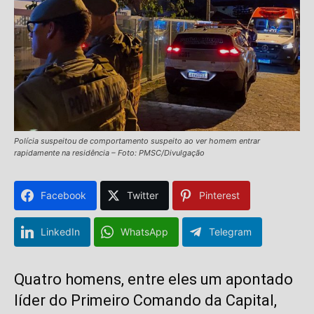
Polícia suspeitou de comportamento suspeito ao ver homem entrar
rapidamente na residência – Foto: PMSC/Divulgação
Facebook
Twitter
Pinterest
LinkedIn
WhatsApp
Telegram
Quatro homens, entre eles um apontado
líder do Primeiro Comando da Capital,