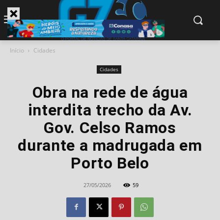
modal-check
Início
Cidades
Cidades
Obra na rede de água
interdita trecho da Av.
Gov. Celso Ramos
durante a madrugada em
Porto Belo
27/05/2026
59