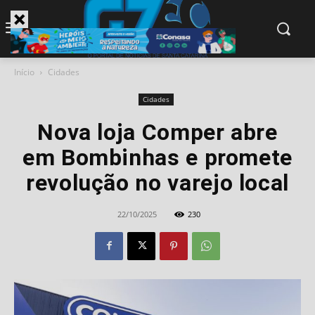
modal-check
Início
Cidades
Cidades
Nova loja Comper abre
em Bombinhas e promete
revolução no varejo local
22/10/2025
230