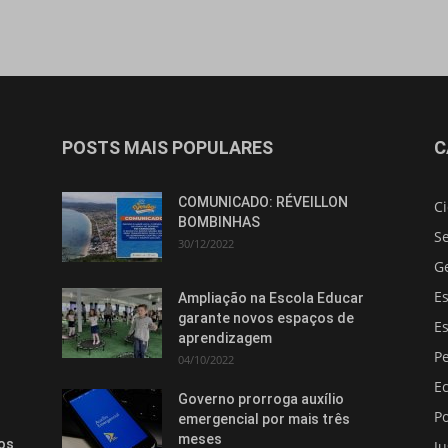
POSTS MAIS POPULARES
C
Isso vai fechar em
14
segundos
COMUNICADO: RÉVEILLON
C
BOMBINHAS
S
30/12/2022
G
E
Ampliação na Escola Educar
garante novos espaços de
E
aprendizagem
Pe
04/10/2022
E
Governo prorroga auxílio
Po
emergencial por mais três
meses
os
Ju