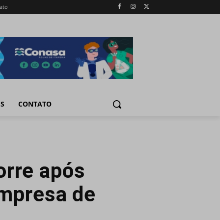
ato
IS
CONTATO
orre após
empresa de