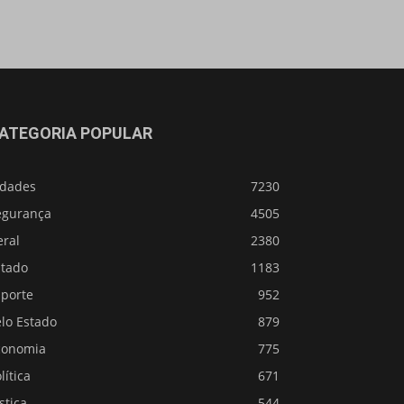
ATEGORIA POPULAR
idades
7230
egurança
4505
eral
2380
stado
1183
sporte
952
lo Estado
879
conomia
775
lítica
671
stiça
544