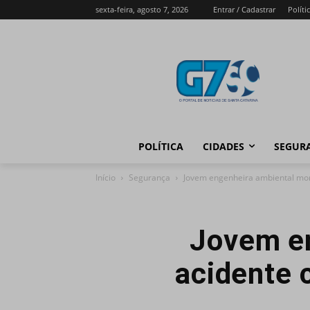
sexta-feira, agosto 7, 2026
Entrar / Cadastrar
Políti
POLÍTICA
CIDADES
SEGUR
Início
Segurança
Jovem engenheira ambiental mo
Jovem en
acidente 