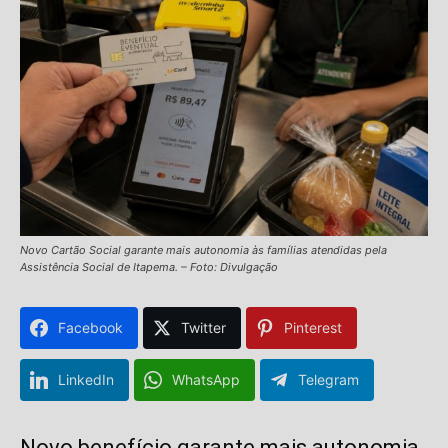
Novo Cartão Social garante mais autonomia às famílias atendidas pela
Assistência Social de Itapema. – Foto: Divulgação
Facebook
Twitter
Pinterest
LinkedIn
WhatsApp
Telegram
Novo benefício garante mais autonomia