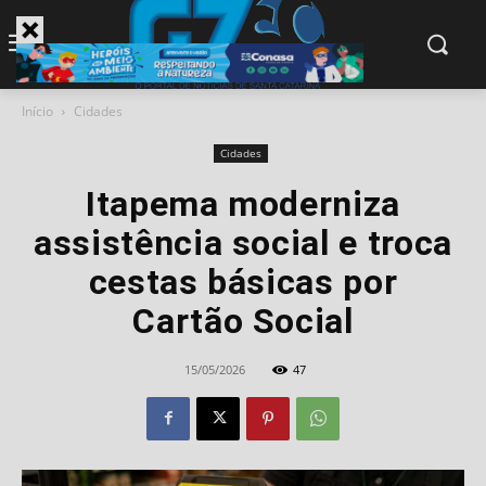
modal-check
Início
Cidades
Cidades
Itapema moderniza
assistência social e troca
cestas básicas por
Cartão Social
15/05/2026
47