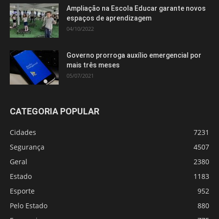
Ampliação na Escola Educar garante novos
espaços de aprendizagem
04/10/2022
Governo prorroga auxílio emergencial por
mais três meses
05/07/2021
CATEGORIA POPULAR
Cidades
7231
Segurança
4507
Geral
2380
Estado
1183
Esporte
952
Pelo Estado
880