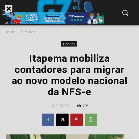
modal-check
Início
Cidades
Cidades
Itapema mobiliza
contadores para migrar
ao novo modelo nacional
da NFS-e
22/10/2025
205