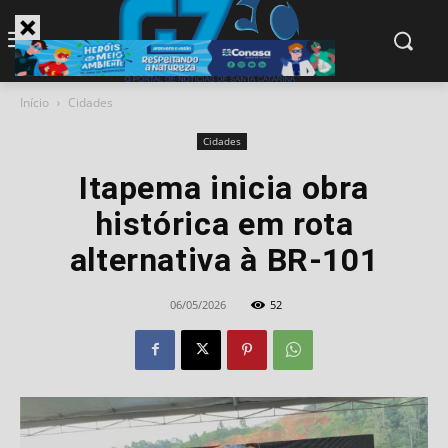
modal-check
Início
Cidades
Cidades
Itapema inicia obra
histórica em rota
alternativa à BR-101
06/05/2026
52