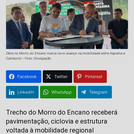
Obra no Morro do Encano marca novo avanço na mobilidade entre Itapema e
Camboriú – Foto: Divulgação
Facebook
Twitter
Pinterest
LinkedIn
WhatsApp
Telegram
Trecho do Morro do Encano receberá
pavimentação, ciclovia e estrutura
voltada à mobilidade regional