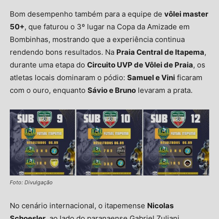
Bom desempenho também para a equipe de
vôlei master
50+
, que faturou o 3º lugar na Copa da Amizade em
Bombinhas, mostrando que a experiência continua
rendendo bons resultados. Na
Praia Central de Itapema
,
durante uma etapa do
Circuito UVP de Vôlei de Praia
, os
atletas locais dominaram o pódio:
Samuel e Vini
ficaram
com o ouro, enquanto
Sávio e Bruno
levaram a prata.
Foto: Divulgação
No cenário internacional, o itapemense
Nicolas
Schoesler
, ao lado do paranaense Gabriel Zuliani,