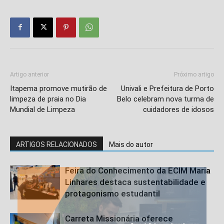
Artigo anterior
Próximo artigo
Itapema promove mutirão de
Univali e Prefeitura de Porto
limpeza de praia no Dia
Belo celebram nova turma de
Mundial de Limpeza
cuidadores de idosos
ARTIGOS RELACIONADOS
Mais do autor
Feira do Conhecimento da ECIM Maria
Linhares destaca sustentabilidade e
protagonismo estudantil
Carreta Missionária oferece