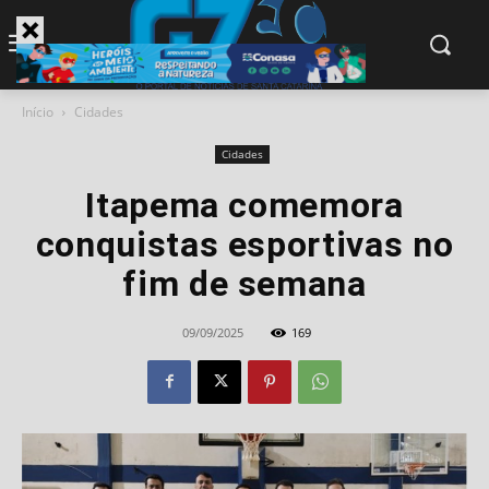
modal-check
Início
Cidades
Cidades
Itapema comemora
conquistas esportivas no
fim de semana
09/09/2025
169