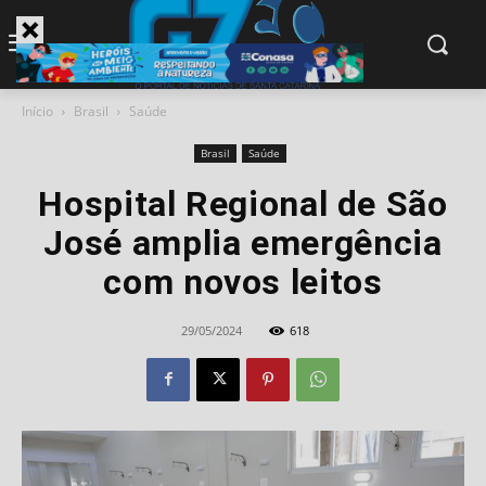
modal-check
Início
Brasil
Saúde
Brasil
Saúde
Hospital Regional de São
José amplia emergência
com novos leitos
29/05/2024
618