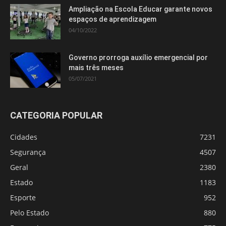
Ampliação na Escola Educar garante novos
espaços de aprendizagem
04/10/2022
Governo prorroga auxílio emergencial por
mais três meses
05/07/2021
CATEGORIA POPULAR
Cidades
7231
Segurança
4507
Geral
2380
Estado
1183
Esporte
952
Pelo Estado
880