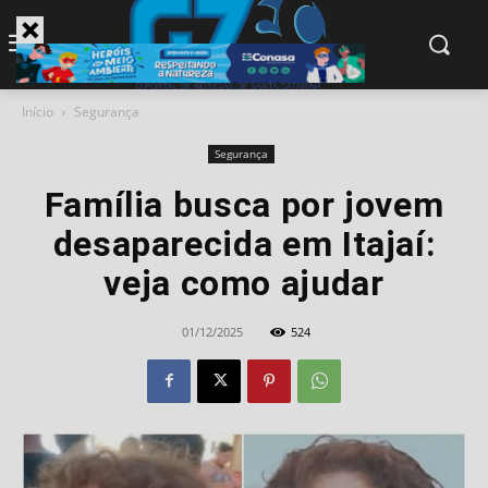
modal-check
Início
Segurança
Segurança
Família busca por jovem
desaparecida em Itajaí:
veja como ajudar
01/12/2025
524