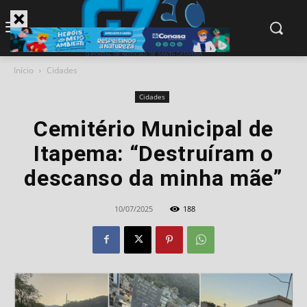
modal-check
Início
Cidades
Cidades
Cemitério Municipal de
Itapema: “Destruíram o
descanso da minha mãe”
10/07/2025
188