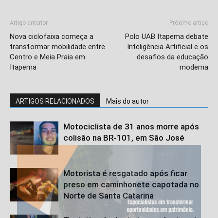
Artigo anterior
Próximo artigo
Nova ciclofaixa começa a
Polo UAB Itapema debate
transformar mobilidade entre
Inteligência Artificial e os
Centro e Meia Praia em
desafios da educação
Itapema
moderna
ARTIGOS RELACIONADOS
Mais do autor
Motociclista de 31 anos morre após
colisão na BR-101, em São José
Motorista é resgatado após ficar
preso em caminhonete capotada no
Norte de Santa Catarina