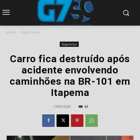
modal-check
Início
Segurança
Segurança
Carro fica destruído após
acidente envolvendo
caminhões na BR-101 em
Itapema
13/05/2026
43