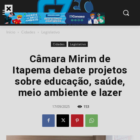
modal-check
Início
Cidades
Legislativo
Cidades
Legislativo
Câmara Mirim de
Itapema debate projetos
sobre educação, saúde,
meio ambiente e lazer
17/09/2025
153