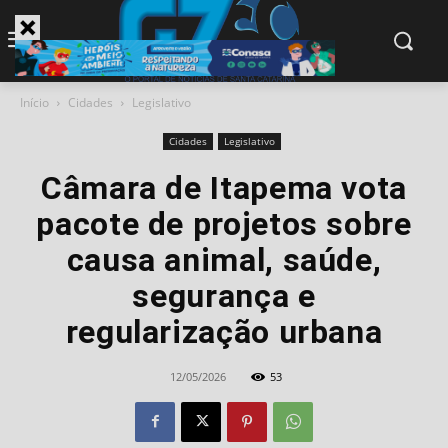
modal-check
Início
Cidades
Legislativo
Cidades
Legislativo
Câmara de Itapema vota
pacote de projetos sobre
causa animal, saúde,
segurança e
regularização urbana
12/05/2026
53