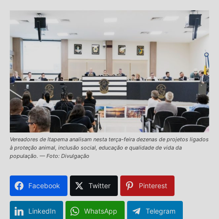
Vereadores de Itapema analisam nesta terça-feira dezenas de projetos ligados
à proteção animal, inclusão social, educação e qualidade de vida da
população. — Foto: Divulgação
Facebook
Twitter
Pinterest
LinkedIn
WhatsApp
Telegram